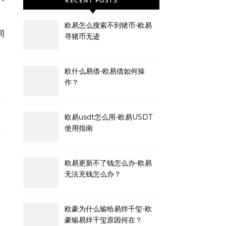
RECENT POSTS
欧易怎么搜索不到猪币-欧易
同
寻猪币无迹
欧什么易借-欧易借如何操
作？
欧易usdt怎么用-欧易USDT
使用指南
欧易更新不了钱怎么办-欧易
无法充钱怎么办？
欧豪为什么输给易烊千玺-欧
豪输易烊千玺原因何在？