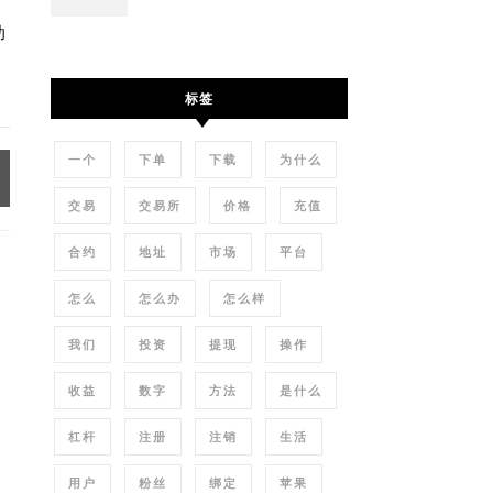
、
助
标签
一个
下单
下载
为什么
交易
交易所
价格
充值
合约
地址
市场
平台
怎么
怎么办
怎么样
我们
投资
提现
操作
收益
数字
方法
是什么
杠杆
注册
注销
生活
用户
粉丝
绑定
苹果