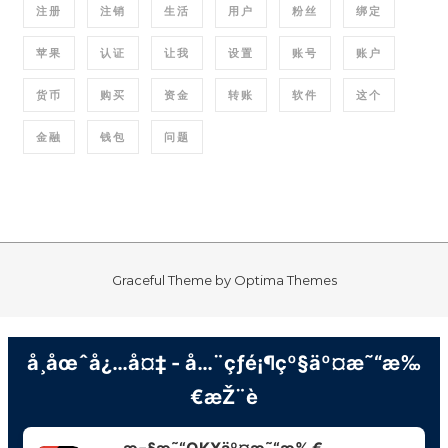
注册
注销
生活
用户
粉丝
绑定
苹果
认证
让我
设置
账号
账户
货币
购买
资金
转账
软件
这个
金融
钱包
问题
Graceful Theme by
Optima Themes