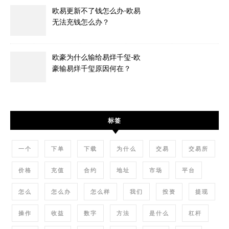
欧易更新不了钱怎么办-欧易
无法充钱怎么办？
欧豪为什么输给易烊千玺-欧
豪输易烊千玺原因何在？
标签
一个
下单
下载
为什么
交易
交易所
价格
充值
合约
地址
市场
平台
怎么
怎么办
怎么样
我们
投资
提现
操作
收益
数字
方法
是什么
杠杆