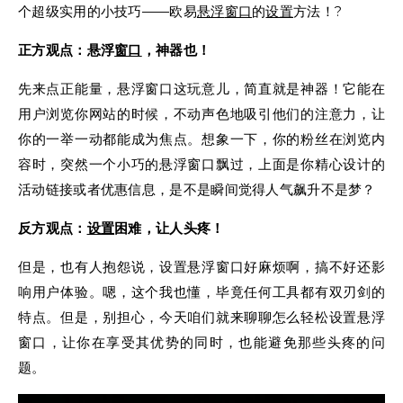
个超级实用的小技巧——欧易
悬浮
窗口
的
设置
方法！?
正方观点：悬浮
窗口
，神器也！
先来点正能量，悬浮窗口这玩意儿，简直就是神器！它能在
用户浏览你网站的时候，不动声色地吸引他们的注意力，让
你的一举一动都能成为焦点。想象一下，你的粉丝在浏览内
容时，突然一个小巧的悬浮窗口飘过，上面是你精心设计的
活动链接或者优惠信息，是不是瞬间觉得人气飙升不是梦？
反方观点：
设置
困难，让人头疼！
但是，也有人抱怨说，设置悬浮窗口好麻烦啊，搞不好还影
响用户体验。嗯，这个我也懂，毕竟任何工具都有双刃剑的
特点。但是，别担心，今天咱们就来聊聊怎么轻松设置悬浮
窗口，让你在享受其优势的同时，也能避免那些头疼的问
题。