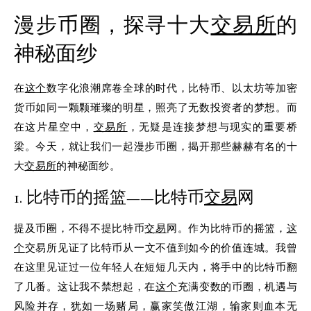
漫步币圈，探寻十大
交易所
的
神秘面纱
在
这个
数字化浪潮席卷全球的时代，比特币、以太坊等加密
货币如同一颗颗璀璨的明星，照亮了无数投资者的梦想。而
在这片星空中，
交易所
，无疑是连接梦想与现实的重要桥
梁。今天，就让我们一起漫步币圈，揭开那些赫赫有名的十
大
交易所
的神秘面纱。
1. 比特币的摇篮——比特币
交易
网
提及币圈，不得不提比特币
交易
网。作为比特币的摇篮，
这
个
交易所见证了比特币从一文不值到如今的价值连城。我曾
在这里见证过一位年轻人在短短几天内，将手中的比特币翻
了几番。这让我不禁想起，在
这个
充满变数的币圈，机遇与
风险并存，犹如一场赌局，赢家笑傲江湖，输家则血本无