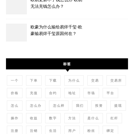
无法充钱怎么办？
欧豪为什么输给易烊千玺-欧
豪输易烊千玺原因何在？
标签
一个
下单
下载
为什么
交易
交易所
价格
充值
合约
地址
市场
平台
怎么
怎么办
怎么样
我们
投资
提现
操作
收益
数字
方法
是什么
杠杆
注册
注销
生活
用户
粉丝
绑定