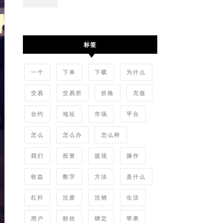
标签
一个
下单
下载
为什么
交易
交易所
价格
充值
合约
地址
市场
平台
怎么
怎么办
怎么样
我们
投资
提现
操作
收益
数字
方法
是什么
杠杆
注册
注销
生活
用户
粉丝
绑定
苹果