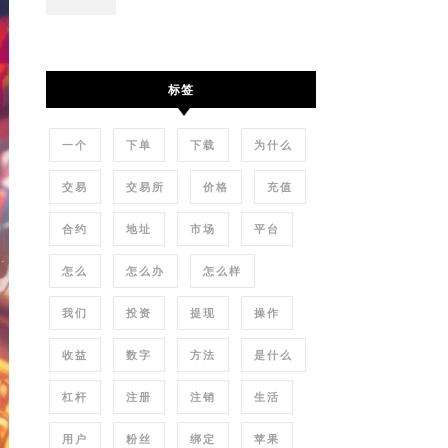
标签
一个
下单
下载
为什么
交易
交易所
价格
充值
合约
地址
市场
平台
怎么
怎么办
怎么样
我们
投资
提现
操作
收益
数字
方法
是什么
杠杆
注册
注销
生活
用户
粉丝
绑定
苹果