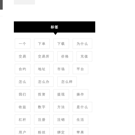
标签
一个
下单
下载
为什么
交易
交易所
价格
充值
合约
地址
市场
平台
怎么
怎么办
怎么样
我们
投资
提现
操作
收益
数字
方法
是什么
杠杆
注册
注销
生活
用户
粉丝
绑定
苹果