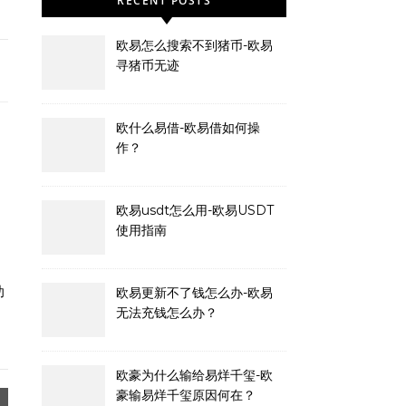
RECENT POSTS
欧易怎么搜索不到猪币-欧易
寻猪币无迹
欧什么易借-欧易借如何操
作？
欧易usdt怎么用-欧易USDT
使用指南
、
助
欧易更新不了钱怎么办-欧易
无法充钱怎么办？
欧豪为什么输给易烊千玺-欧
豪输易烊千玺原因何在？