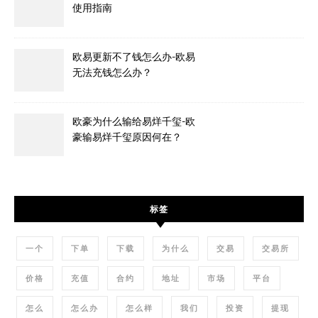
使用指南
欧易更新不了钱怎么办-欧易
无法充钱怎么办？
欧豪为什么输给易烊千玺-欧
豪输易烊千玺原因何在？
标签
一个
下单
下载
为什么
交易
交易所
价格
充值
合约
地址
市场
平台
怎么
怎么办
怎么样
我们
投资
提现