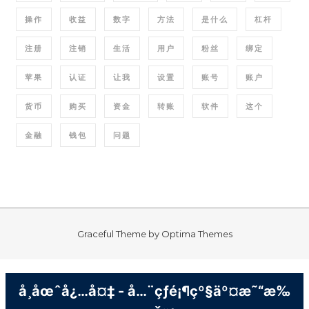
操作
收益
数字
方法
是什么
杠杆
注册
注销
生活
用户
粉丝
绑定
苹果
认证
让我
设置
账号
账户
货币
购买
资金
转账
软件
这个
金融
钱包
问题
Graceful Theme by
Optima Themes