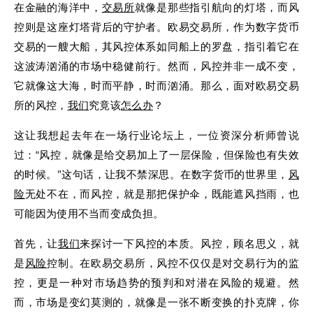
在金融的海洋中，
交易所
就像是那些指引航向的灯塔，而风
控则是这座灯塔背后的守护者。欧易交易所，作为数字货币
交易的一艘大船，其风控体系如同船上的罗盘，指引着它在
这波涛汹涌的市场中稳健前行。然而，风控并非一成不变，
它就像这大海，时而平静，时而汹涌。那么，面对欧易交易
所的风控，
我们
究竟该
怎么办
？
这让我想起去年在一场行业论坛上，一位资深分析师曾说
过：“风控，就像是给交易加上了一层保险，但保险也有失效
的时候。”这句话，让我不禁深思。在数字货币的世界里，
风
险
无处不在，而风控，就是那把保护伞，既能遮风挡雨，也
可能因为使用不当而变成负担。
首先，让
我们
来探讨一下风控的本质。风控，顾名思义，就
是
风险
控制。在欧易交易所，风控不仅仅是对交易行为的监
控，更是一种对市场趋势的预判和对潜在风险的规避。然
而，市场是变幻莫测的，就像是一张不断变换的扑克牌，你