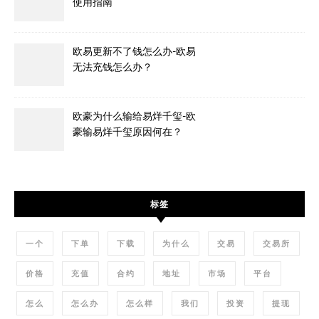
使用指南
欧易更新不了钱怎么办-欧易
无法充钱怎么办？
欧豪为什么输给易烊千玺-欧
豪输易烊千玺原因何在？
标签
一个
下单
下载
为什么
交易
交易所
价格
充值
合约
地址
市场
平台
怎么
怎么办
怎么样
我们
投资
提现