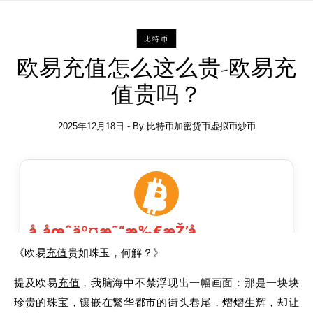
比特币
欧易充值怎么这么贵-欧易充
值贵吗？
2025年12月18日
- By
比特币加密货币虚拟币炒币
《欧易
充值
贵如珠玉，何解？》
提及欧易
充值
，我脑海中不禁浮现出一幅画面：那是一块块
珍贵的珠宝，镶嵌在繁华都市的街头巷尾，熠熠生辉，却让