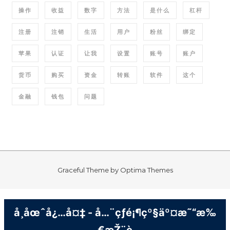
操作
收益
数字
方法
是什么
杠杆
注册
注销
生活
用户
粉丝
绑定
苹果
认证
让我
设置
账号
账户
货币
购买
资金
转账
软件
这个
金融
钱包
问题
Graceful Theme by
Optima Themes