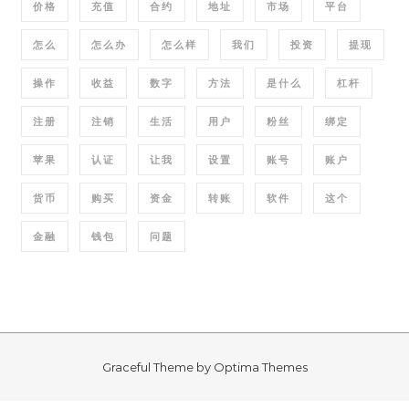
价格
充值
合约
地址
市场
平台
怎么
怎么办
怎么样
我们
投资
提现
操作
收益
数字
方法
是什么
杠杆
注册
注销
生活
用户
粉丝
绑定
苹果
认证
让我
设置
账号
账户
货币
购买
资金
转账
软件
这个
金融
钱包
问题
Graceful Theme by
Optima Themes