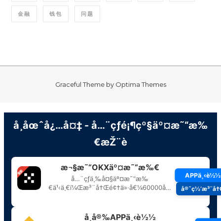
金融
钱包
问题
Graceful Theme by
Optima Themes