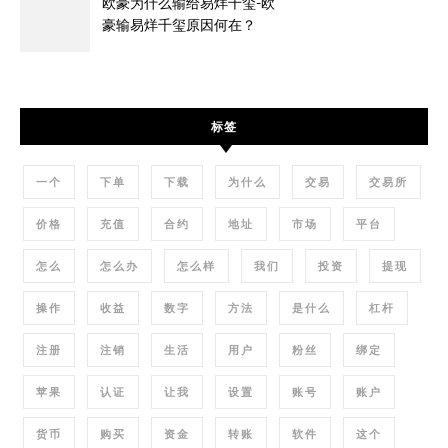
欧豪为什么输给易烊千玺-欧
豪输易烊千玺原因何在？
标签
一个
下单
下载
为什么
交易
交易所
价格
充值
合约
地址
市场
平台
怎么
怎么办
怎么样
我们
投资
提现
操作
收益
数字
方法
是什么
杠杆
注册
注销
生活
用户
粉丝
绑定
苹果
认证
让我
设置
账号
账户
货币
购买
资金
转账
软件
这个