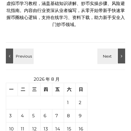
虚拟币学习教程，涵盖基础知识讲解、炒币实操步骤、风险避
坑指南。内容由行业资深从业者编写，从零开始带新手快速掌
握币圈核心逻辑，支持在线学习、资料下载，助力新手安全入
门炒币领域。
2026 年 8 月
一
二
三
四
五
六
日
1
2
3
4
5
6
7
8
9
10
11
12
13
14
15
16