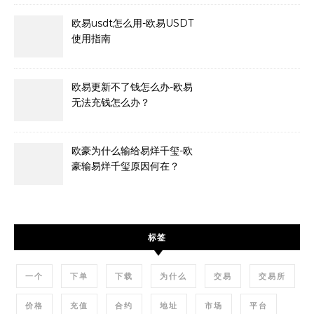
欧易usdt怎么用-欧易USDT
使用指南
欧易更新不了钱怎么办-欧易
无法充钱怎么办？
欧豪为什么输给易烊千玺-欧
豪输易烊千玺原因何在？
标签
一个
下单
下载
为什么
交易
交易所
价格
充值
合约
地址
市场
平台