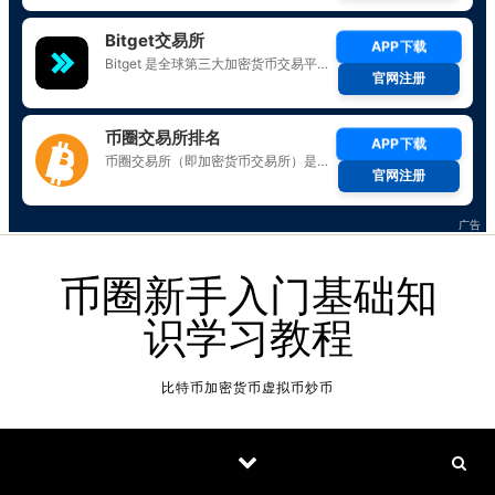
Skip to content
币圈新手入门基础知
识学习教程
比特币加密货币虚拟币炒币