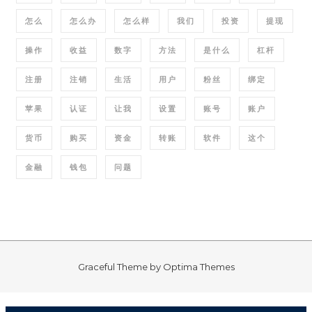
怎么
怎么办
怎么样
我们
投资
提现
操作
收益
数字
方法
是什么
杠杆
注册
注销
生活
用户
粉丝
绑定
苹果
认证
让我
设置
账号
账户
货币
购买
资金
转账
软件
这个
金融
钱包
问题
Graceful Theme by
Optima Themes