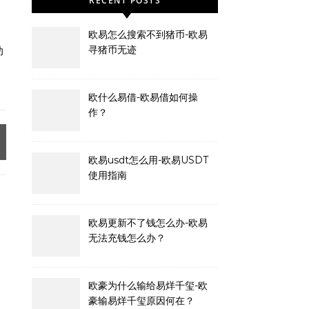
RECENT POSTS
、
欧易怎么搜索不到猪币-欧易
寻猪币无迹
助
欧什么易借-欧易借如何操
作？
欧易usdt怎么用-欧易USDT
使用指南
欧易更新不了钱怎么办-欧易
无法充钱怎么办？
欧豪为什么输给易烊千玺-欧
豪输易烊千玺原因何在？