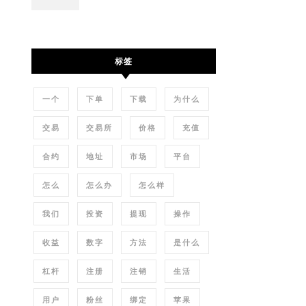
标签
一个
下单
下载
为什么
交易
交易所
价格
充值
合约
地址
市场
平台
怎么
怎么办
怎么样
我们
投资
提现
操作
收益
数字
方法
是什么
杠杆
注册
注销
生活
用户
粉丝
绑定
苹果