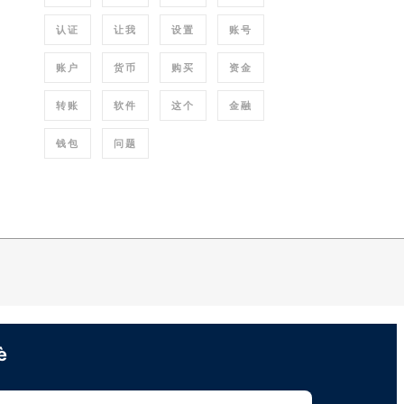
认证
让我
设置
账号
账户
货币
购买
资金
转账
软件
这个
金融
钱包
问题