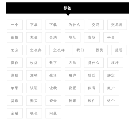
标签
一个
下单
下载
为什么
交易
交易所
价格
充值
合约
地址
市场
平台
怎么
怎么办
怎么样
我们
投资
提现
操作
收益
数字
方法
是什么
杠杆
注册
注销
生活
用户
粉丝
绑定
苹果
认证
让我
设置
账号
账户
货币
购买
资金
转账
软件
这个
金融
钱包
问题