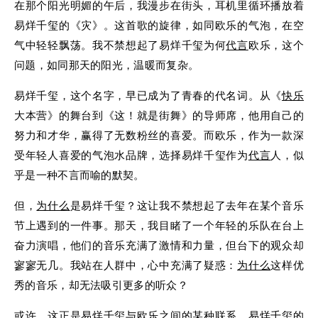
在那个阳光明媚的午后，我漫步在街头，耳机里循环播放着
易烊千玺的《灾》。这首歌的旋律，如同欧乐的气泡，在空
气中轻轻飘荡。我不禁想起了易烊千玺为何
代言
欧乐，这个
问题，如同那天的阳光，温暖而复杂。
易烊千玺，这个名字，早已成为了青春的代名词。从《
快乐
大本营》的舞台到《这！就是街舞》的导师席，他用自己的
努力和才华，赢得了无数粉丝的喜爱。而欧乐，作为一款深
受年轻人喜爱的气泡水品牌，选择易烊千玺作为
代言
人，似
乎是一种不言而喻的默契。
但，
为什么
是易烊千玺？这让我不禁想起了去年在某个音乐
节上遇到的一件事。那天，我目睹了一个年轻的乐队在台上
奋力演唱，他们的音乐充满了激情和力量，但台下的观众却
寥寥无几。我站在人群中，心中充满了疑惑：
为什么
这样优
秀的音乐，却无法吸引更多的听众？
或许，这正是易烊千玺与欧乐之间的某种联系。易烊千玺的