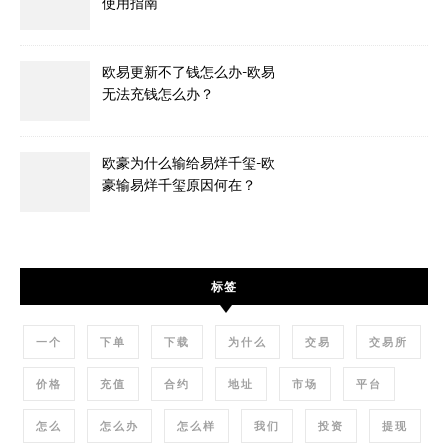
使用指南
欧易更新不了钱怎么办-欧易
无法充钱怎么办？
欧豪为什么输给易烊千玺-欧
豪输易烊千玺原因何在？
标签
一个
下单
下载
为什么
交易
交易所
价格
充值
合约
地址
市场
平台
怎么
怎么办
怎么样
我们
投资
提现