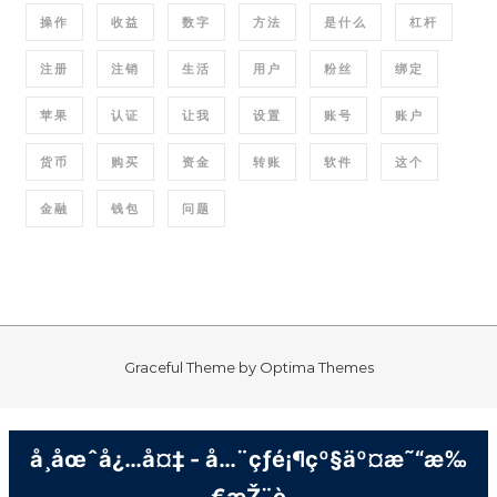
操作
收益
数字
方法
是什么
杠杆
注册
注销
生活
用户
粉丝
绑定
苹果
认证
让我
设置
账号
账户
货币
购买
资金
转账
软件
这个
金融
钱包
问题
Graceful Theme by
Optima Themes