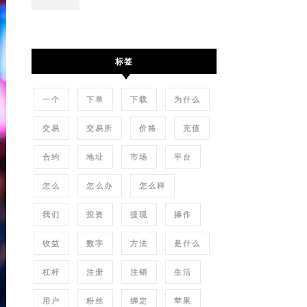
标签
一个
下单
下载
为什么
交易
交易所
价格
充值
合约
地址
市场
平台
怎么
怎么办
怎么样
我们
投资
提现
操作
收益
数字
方法
是什么
杠杆
注册
注销
生活
用户
粉丝
绑定
苹果