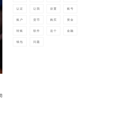
认证
让我
设置
账号
账户
货币
购买
资金
转账
软件
这个
金融
钱包
问题
初