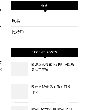
分类
良
欧易
了
比特币
。
RECENT POSTS
要
欧易怎么搜索不到猪币-欧易
实
寻猪币无迹
欧什么易借-欧易借如何操
作？
欧易usdt怎么用-欧易USDT