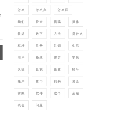
、
怎么
怎么办
怎么样
助
我们
投资
提现
操作
收益
数字
方法
是什么
杠杆
注册
注销
生活
用户
粉丝
绑定
苹果
认证
让我
设置
账号
账户
货币
购买
资金
转账
软件
这个
金融
钱包
问题