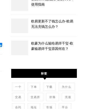
使用指南
欧易更新不了钱怎么办-欧易
无法充钱怎么办？
欧豪为什么输给易烊千玺-欧
豪输易烊千玺原因何在？
标签
一个
下单
下载
为什么
交易
交易所
价格
充值
合约
地址
市场
平台