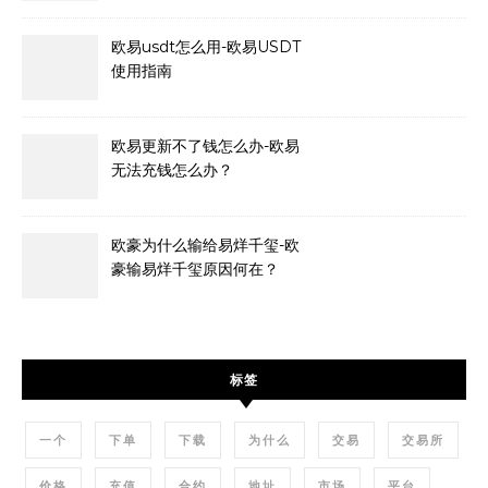
欧易usdt怎么用-欧易USDT
使用指南
欧易更新不了钱怎么办-欧易
无法充钱怎么办？
欧豪为什么输给易烊千玺-欧
豪输易烊千玺原因何在？
标签
一个
下单
下载
为什么
交易
交易所
价格
充值
合约
地址
市场
平台