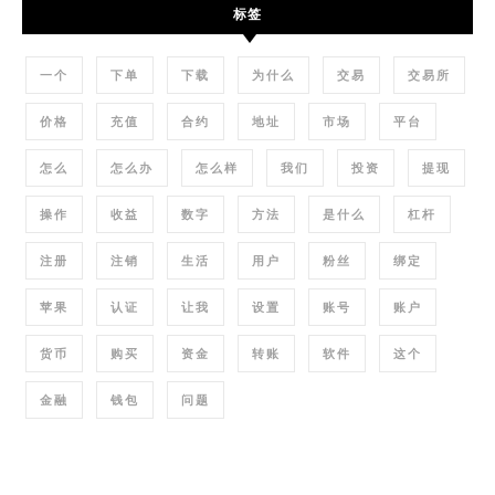
标签
一个
下单
下载
为什么
交易
交易所
价格
充值
合约
地址
市场
平台
怎么
怎么办
怎么样
我们
投资
提现
操作
收益
数字
方法
是什么
杠杆
注册
注销
生活
用户
粉丝
绑定
苹果
认证
让我
设置
账号
账户
货币
购买
资金
转账
软件
这个
金融
钱包
问题