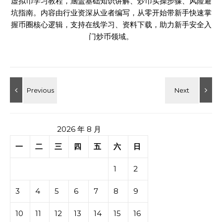
虚拟币学习教程，涵盖基础知识讲解、炒币实操步骤、风险避
坑指南。内容由行业资深从业者编写，从零开始带新手快速掌
握币圈核心逻辑，支持在线学习、资料下载，助力新手安全入
门炒币领域。
2026 年 8 月
一
二
三
四
五
六
日
1
2
3
4
5
6
7
8
9
10
11
12
13
14
15
16